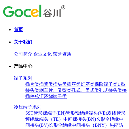
首页
关于我们
公司简介
企业文化
荣誉资质
产品中心
端子系列
插片类
插簧类
插头类
插座类
灯座类
保险端子类
U型
接头类
刹车片、叉型类
孔式、叉式类
孔式接头类
接
插件总汇
环绕端子类
冷压端子系列
SST
管形裸端子(EN)
管形预绝缘端头(VE)
双线管形
预绝缘端头（TE）
中间裸接头(BN)
长形全绝缘中
间接头(BV)
长形全绝缘中间接头（BNY）
热缩防