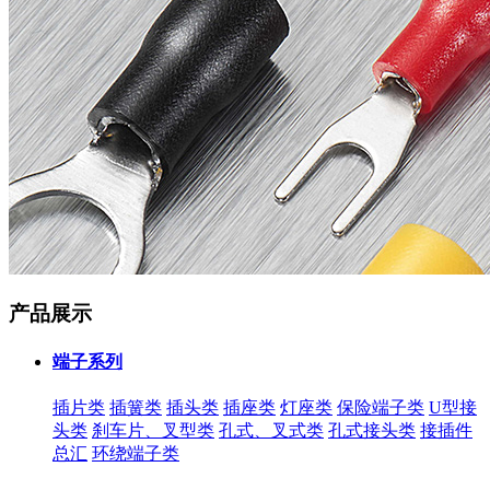
产品展示
端子系列
插片类
插簧类
插头类
插座类
灯座类
保险端子类
U型接
头类
刹车片、叉型类
孔式、叉式类
孔式接头类
接插件
总汇
环绕端子类