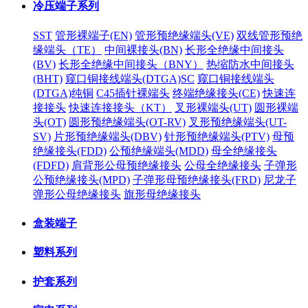
冷压端子系列
SST
管形裸端子(EN)
管形预绝缘端头(VE)
双线管形预绝
缘端头（TE）
中间裸接头(BN)
长形全绝缘中间接头
(BV)
长形全绝缘中间接头（BNY）
热缩防水中间接头
(BHT)
窥口铜接线端头(DTGA)SC
窥口铜接线端头
(DTGA)纯铜
C45插针裸端头
终端绝缘接头(CE)
快速连
接接头
快速连接接头（KT）
叉形裸端头(UT)
圆形裸端
头(OT)
圆形预绝缘端头(OT-RV)
叉形预绝缘端头(UT-
SV)
片形预绝缘端头(DBV)
针形预绝缘端头(PTV)
母预
绝缘接头(FDD)
公预绝缘端头(MDD)
母全绝缘接头
(FDFD)
肩背形公母预绝缘接头
公母全绝缘接头
子弹形
公预绝缘接头(MPD)
子弹形母预绝缘接头(FRD)
尼龙子
弹形公母绝缘接头
旗形母绝缘接头
盒装端子
塑料系列
护套系列