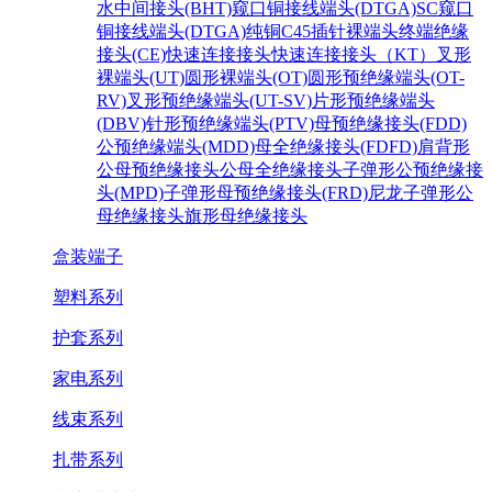
水中间接头(BHT)
窥口铜接线端头(DTGA)SC
窥口
铜接线端头(DTGA)纯铜
C45插针裸端头
终端绝缘
接头(CE)
快速连接接头
快速连接接头（KT）
叉形
裸端头(UT)
圆形裸端头(OT)
圆形预绝缘端头(OT-
RV)
叉形预绝缘端头(UT-SV)
片形预绝缘端头
(DBV)
针形预绝缘端头(PTV)
母预绝缘接头(FDD)
公预绝缘端头(MDD)
母全绝缘接头(FDFD)
肩背形
公母预绝缘接头
公母全绝缘接头
子弹形公预绝缘接
头(MPD)
子弹形母预绝缘接头(FRD)
尼龙子弹形公
母绝缘接头
旗形母绝缘接头
盒装端子
塑料系列
护套系列
家电系列
线束系列
扎带系列