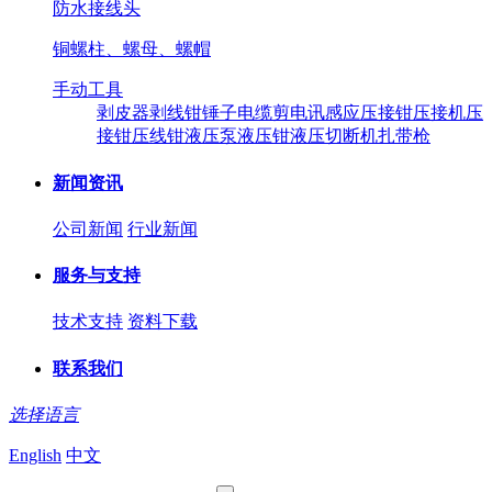
防水接线头
铜螺柱、螺母、螺帽
手动工具
剥皮器
剥线钳
锤子
电缆剪
电讯感应压接钳
压接机
压
接钳
压线钳
液压泵
液压钳
液压切断机
扎带枪
新闻资讯
公司新闻
行业新闻
服务与支持
技术支持
资料下载
联系我们
选择语言
English
中文