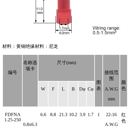
材料：黄铜绝缘材料：尼龙
名称选
尺寸(mm)
项卡
编号
接线范
围
图
颜
表
色
W
F
L
B
D
φ
C
φ
A.W.G
mm
FDFNA
6.6
8.8
21.3
10.2
3.9
1.7
1
22-16
红
1.25-250
色
0.8x6.3
A.W.G