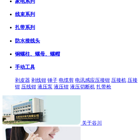
家电系列
线束系列
扎带系列
防水接线头
铜螺柱、螺母、螺帽
手动工具
剥皮器
剥线钳
锤子
电缆剪
电讯感应压接钳
压接机
压接
钳
压线钳
液压泵
液压钳
液压切断机
扎带枪
关于谷川